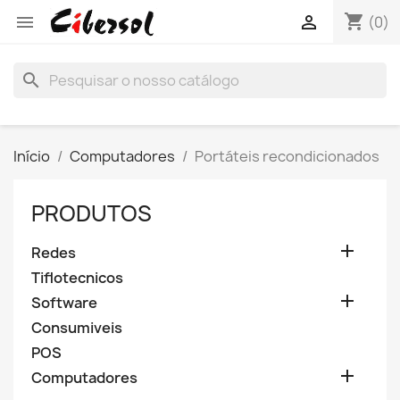
shopping_cart


(0)
search
Início
Computadores
Portáteis recondicionados
PRODUTOS

Redes
Tiflotecnicos

Software
Consumiveis
POS

Computadores